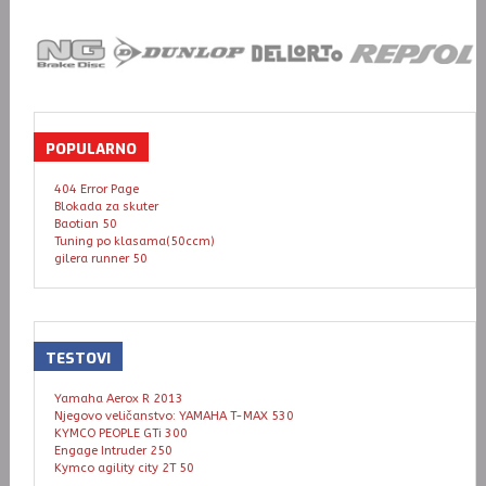
POPULARNO
404 Error Page
Blokada za skuter
Baotian 50
Tuning po klasama(50ccm)
gilera runner 50
TESTOVI
Yamaha Aerox R 2013
Njegovo veličanstvo: YAMAHA T-MAX 530
KYMCO PEOPLE GTi 300
Engage Intruder 250
Kymco agility city 2T 50