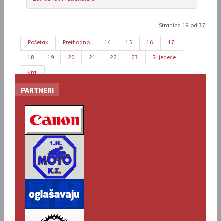
Stranica 19 od 37
Početak
Prethodno
14
15
16
17
18
19
20
21
22
23
Slijedeće
Kraj
PARTNERI