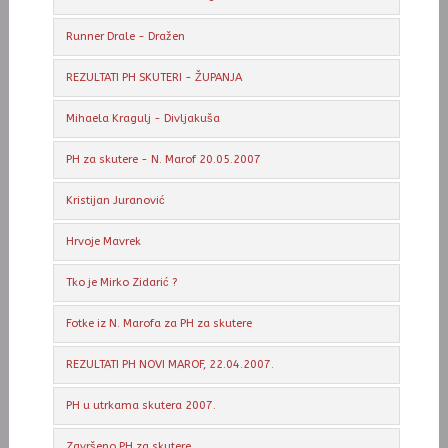
Runner Drale - Dražen
REZULTATI PH SKUTERI - ŽUPANJA
Mihaela Kragulj - Divljakuša
PH za skutere - N. Marof 20.05.2007
Kristijan Juranović
Hrvoje Mavrek
Tko je Mirko Zidarić ?
Fotke iz N. Marofa za PH za skutere
REZULTATI PH NOVI MAROF, 22.04.2007.
PH u utrkama skutera 2007.
Završeno PH za skutere