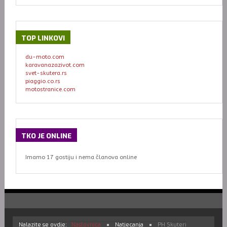
TOP
LINKOVI
du-moto.com
karavanazazivot.com
svet-skutera.rs
piaggio.co.rs
motostranice.com
TKO
JE ONLINE
Imamo 17 gostiju i nema članova online
Nalazite se ovdje:
Naslovnica
Natjecanja
PH Skuteri