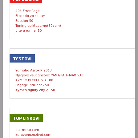
404 Error Page
Blokada za skuter
Baotian 50
Tuning po klasama(50ccm)
gilera runner 50
TESTOVI
Yamaha Aerox R 2013
Njegovo veličanstvo: YAMAHA T-MAX 530
KYMCO PEOPLE GTi 300
Engage Intruder 250
Kymco agility city 2T 50
TOP
LINKOVI
du-moto.com
karavanazazivot.com