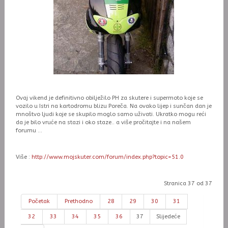
Ovaj vikend je definitivno obilježilo PH za skutere i supermoto koje se
vozilo u Istri na kartodromu blizu Poreča. Na ovako lijep i sunčan dan je
mnoštvo ljudi koje se skupilo moglo samo uživati. Ukratko mogu reći
da je bilo vruće na stazi i oko staze.. a više pročitajte i na našem
forumu ...
Više :
http://www.mojskuter.com/forum/index.php?topic=51.0
Stranica 37 od 37
Početak
Prethodno
28
29
30
31
32
33
34
35
36
37
Slijedeće