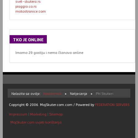
svet-skutera.rs
piaggio.co.rs
motostranice.com
TKO
JE ONLINE
Imamo 29 gostiju i nema članova online
Nalazite se ovdje:
Naslovnica
Natjecanja
PH Skuteri
Copyright © 2006. MojSkuter.com.com / Powered by
FEDERATION SERVERS
Impressum
|
Marketing
|
Sitemap
MojSkuter.com uvjeti korištenja