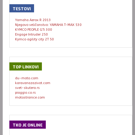
TESTOVI
Yamaha Aerox R 2013
Njegovo veličanstvo: YAMAHA T-MAX 530
KYMCO PEOPLE GTi 300
Engage Intruder 250
Kymco agility city 2T 50
TOP
LINKOVI
du-moto.com
karavanazazivot.com
svet-skutera.rs
piaggio.co.rs
motostranice.com
TKO
JE ONLINE