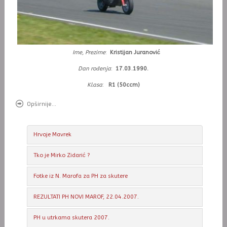
Ime, Prezime
:
Kristijan Juranović
Dan rođenja
:
17.03.1990.
Klasa
:
R1 (50ccm)
Opširnije...
Hrvoje Mavrek
Tko je Mirko Zidarić ?
Fotke iz N. Marofa za PH za skutere
REZULTATI PH NOVI MAROF, 22.04.2007.
PH u utrkama skutera 2007.