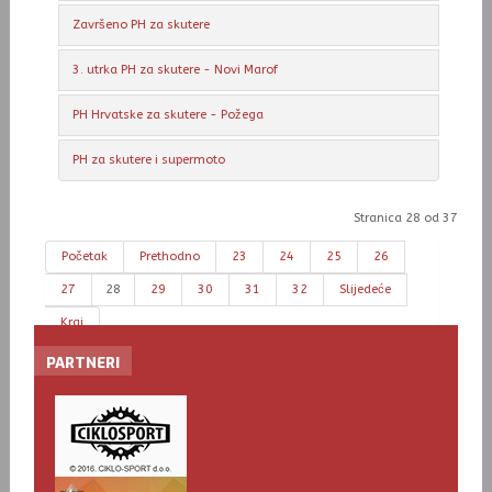
Završeno PH za skutere
3. utrka PH za skutere - Novi Marof
PH Hrvatske za skutere - Požega
PH za skutere i supermoto
Stranica 28 od 37
Početak
Prethodno
23
24
25
26
27
28
29
30
31
32
Slijedeće
Kraj
PARTNERI