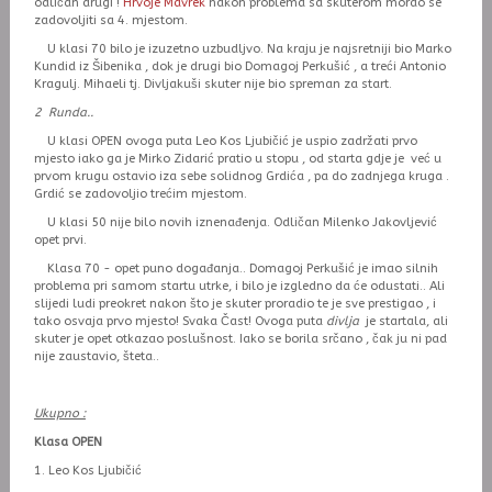
odličan drugi !
Hrvoje Mavrek
nakon problema sa skuterom morao se
zadovoljiti sa 4. mjestom.
U klasi 70 bilo je izuzetno uzbudljvo. Na kraju je najsretniji bio Marko
Kundid iz Šibenika , dok je drugi bio Domagoj Perkušić , a treći Antonio
Kragulj. Mihaeli tj. Divljakuši skuter nije bio spreman za start.
2 Runda..
U klasi OPEN ovoga puta Leo Kos Ljubičić je uspio zadržati prvo
mjesto iako ga je Mirko Zidarić pratio u stopu , od starta gdje je već u
prvom krugu ostavio iza sebe solidnog Grdića , pa do zadnjega kruga .
Grdić se zadovoljio trećim mjestom.
U klasi 50 nije bilo novih iznenađenja. Odličan Milenko Jakovljević
opet prvi.
Klasa 70 - opet puno događanja.. Domagoj Perkušić je imao silnih
problema pri samom startu utrke, i bilo je izgledno da će odustati.. Ali
slijedi ludi preokret nakon što je skuter proradio te je sve prestigao , i
tako osvaja prvo mjesto! Svaka Čast! Ovoga puta
divlja
je startala, ali
skuter je opet otkazao poslušnost. Iako se borila srčano , čak ju ni pad
nije zaustavio, šteta..
Ukupno :
Klasa OPEN
1. Leo Kos Ljubičić