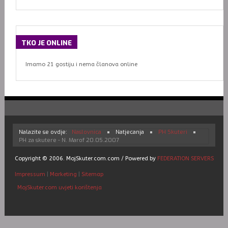
TKO
JE ONLINE
Imamo 21 gostiju i nema članova online
Nalazite se ovdje:
Naslovnica
Natjecanja
PH Skuteri
PH za skutere - N. Marof 20.05.2007
Copyright © 2006. MojSkuter.com.com / Powered by
FEDERATION SERVERS
Impressum
|
Marketing
|
Sitemap
MojSkuter.com uvjeti korištenja