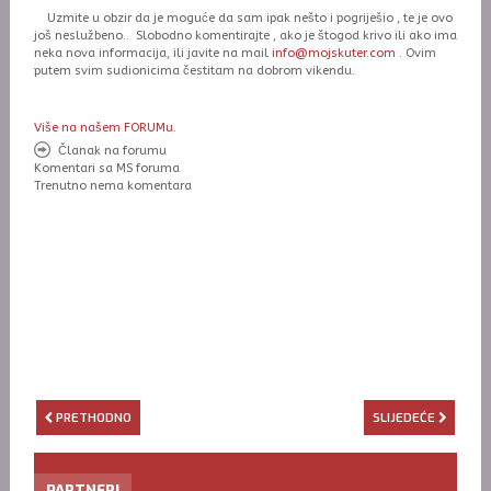
Uzmite u obzir da je moguće da sam ipak nešto i pogriješio , te je ovo
još neslužbeno.. Slobodno komentirajte , ako je štogod krivo ili ako ima
neka nova informacija, ili javite na mail
info@mojskuter.com
. Ovim
putem svim sudionicima čestitam na dobrom vikendu.
Više na našem FORUMu.
Članak na forumu
Komentari sa MS foruma
Trenutno nema komentara
PRETHODNO
SLIJEDEĆE
PARTNERI