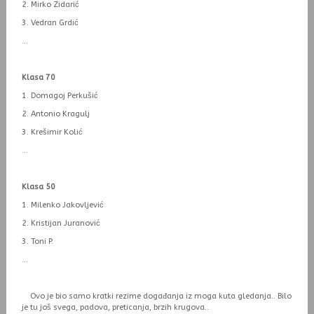
2. Mirko Zidarić
3. Vedran Grdić
...
Klasa 70
1. Domagoj Perkušić
2. Antonio Kragulj
3. Krešimir Kolić
...
Klasa 50
1. Milenko Jakovljević
2. Kristijan Juranović
3. Toni P.
...
Ovo je bio samo kratki rezime događanja iz moga kuta gledanja.. Bilo
je tu još svega, padova, preticanja, brzih krugova..