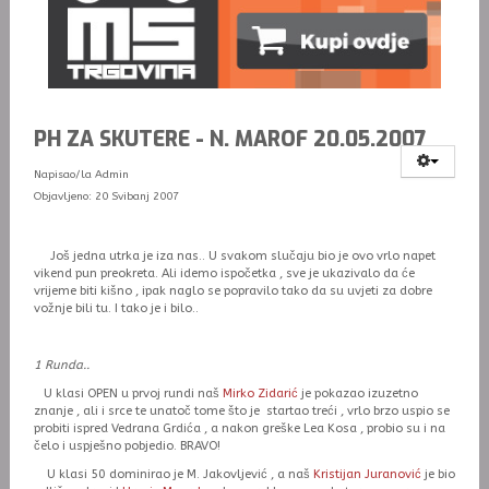
PH ZA SKUTERE - N. MAROF 20.05.2007
Napisao/la
Admin
Objavljeno: 20 Svibanj 2007
Još jedna utrka je iza nas.. U svakom slučaju bio je ovo vrlo napet
vikend pun preokreta. Ali idemo ispočetka , sve je ukazivalo da će
vrijeme biti kišno , ipak naglo se popravilo tako da su uvjeti za dobre
vožnje bili tu. I tako je i bilo..
1 Runda..
U klasi OPEN u prvoj rundi naš
Mirko Zidarić
je pokazao izuzetno
znanje , ali i srce te unatoč tome što je startao treći , vrlo brzo uspio se
probiti ispred Vedrana Grdića , a nakon greške Lea Kosa , probio su i na
čelo i uspješno pobjedio. BRAVO!
U klasi 50 dominirao je M. Jakovljević , a naš
Kristijan Juranović
je bio