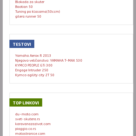
Blokada za skuter
Baotian 50
Tuning po klasama(50ccm)
gilera runner 50
TESTOVI
Yamaha Aerox R 2013
Njegovo veličanstvo: YAMAHA T-MAX 530
KYMCO PEOPLE GTi 300
Engage Intruder 250
Kymco agility city 2T 50
TOP
LINKOVI
du-moto.com
svet-skutera.rs
karavanazazivot.com
piaggio.co.rs
motostranice.com