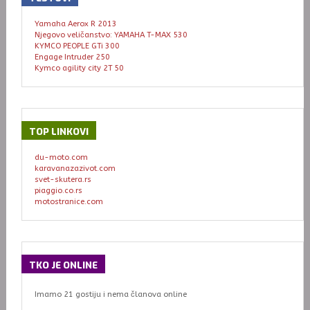
Yamaha Aerox R 2013
Njegovo veličanstvo: YAMAHA T-MAX 530
KYMCO PEOPLE GTi 300
Engage Intruder 250
Kymco agility city 2T 50
TOP
LINKOVI
du-moto.com
karavanazazivot.com
svet-skutera.rs
piaggio.co.rs
motostranice.com
TKO
JE ONLINE
Imamo 21 gostiju i nema članova online