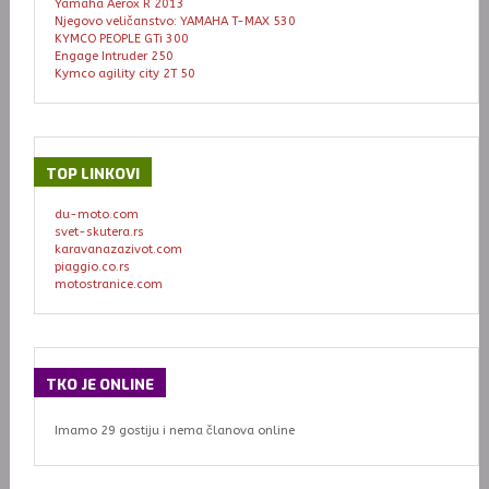
Yamaha Aerox R 2013
Njegovo veličanstvo: YAMAHA T-MAX 530
KYMCO PEOPLE GTi 300
Engage Intruder 250
Kymco agility city 2T 50
TOP
LINKOVI
du-moto.com
svet-skutera.rs
karavanazazivot.com
piaggio.co.rs
motostranice.com
TKO
JE ONLINE
Imamo 29 gostiju i nema članova online