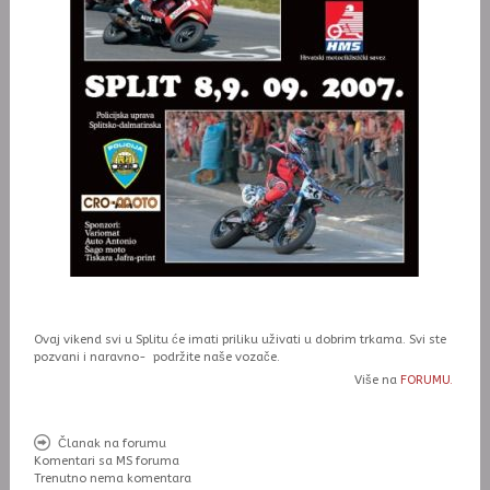
Ovaj vikend svi u Splitu će imati priliku uživati u dobrim trkama. Svi ste
pozvani i naravno- podržite naše vozače.
Više na
FORUMU.
Članak na forumu
Komentari sa MS foruma
Trenutno nema komentara