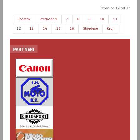
Stranica 12 od 37
Početak
Prethodno
7
8
9
10
11
12
13
14
15
16
Slijedeće
Kraj
PARTNERI