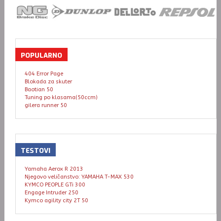
POPULARNO
404 Error Page
Blokada za skuter
Baotian 50
Tuning po klasama(50ccm)
gilera runner 50
TESTOVI
Yamaha Aerox R 2013
Njegovo veličanstvo: YAMAHA T-MAX 530
KYMCO PEOPLE GTi 300
Engage Intruder 250
Kymco agility city 2T 50