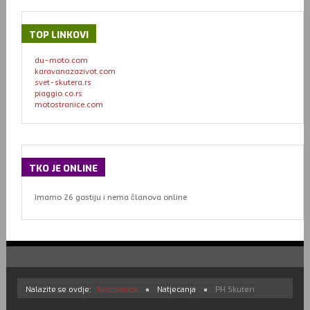
TOP
LINKOVI
du-moto.com
karavanazazivot.com
svet-skutera.rs
piaggio.co.rs
motostranice.com
TKO
JE ONLINE
Imamo 26 gostiju i nema članova online
Nalazite se ovdje:
Naslovnica
Natjecanja
PH Skuteri