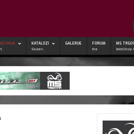
JECANJA
KATALOZI
GALERIJE
FORUM
MS TRGO
t..
Skuteri..
the
WebShop 
A