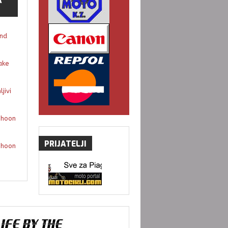
A
and
ake
jivi
phoon
PRIJATELJI
phoon