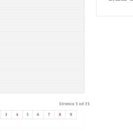
Stranica 5 od 35
3
4
5
6
7
8
9