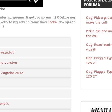
POSLJEDNJE
S
FORUMA
uteri su spremni ili gotovo spremni :) Očekuje nas
Odg: Pick a girl 
o kako to izgleda na treninzima
Tocke
dok vježba
make the call
T !
Pick a girl and m
the call
Odg: Razni zaniml
videji!!!
rezultati
Odg: Piaggio Ty
g prvenstva
125 2T
Odg: Piaggio Ty
a Zagreba 2012
125 2T
oholic