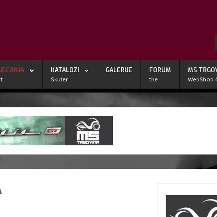
JECANJA
KATALOZI
GALERIJE
FORUM
MS TRGO
t..
Skuteri..
the
WebShop 
A