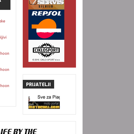
A
ake
jivi
phoon
phoon
PRIJATELJI
phoon