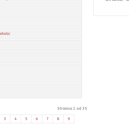
oholic
Stranica 2 od 35
3
4
5
6
7
8
9