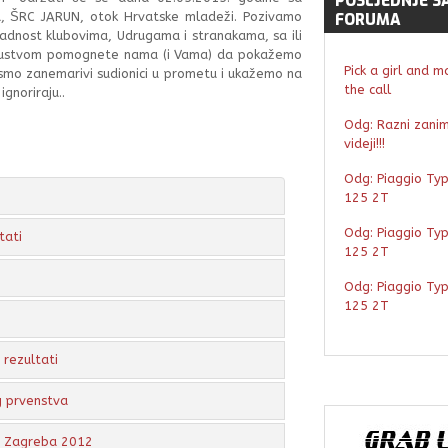
POSLJEDNJE
S
, ŠRC JARUN, otok Hrvatske mladeži. Pozivamo
FORUMA
ipadnost klubovima, Udrugama i stranakama, sa ili
risustvom pomognete nama (i Vama) da pokažemo
Pick a girl and m
nismo zanemarivi sudionici u prometu i ukažemo na
the call
gnoriraju..
Odg: Razni zaniml
videji!!!
Odg: Piaggio Ty
125 2T
Odg: Piaggio Ty
tati
125 2T
Odg: Piaggio Ty
125 2T
rezultati
g prvenstva
a Zagreba 2012