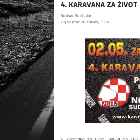
4. KARAVANA ZA ŽIVOT
Napisao/la
eladio
Objavljeno: 26 Travanj 2015
4. Karavana za život „BIKERI NA CEST