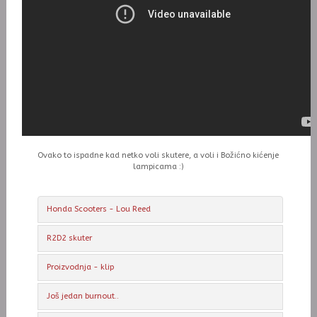
Ovako to ispadne kad netko voli skutere, a voli i Božićno kićenje
lampicama :)
Honda Scooters - Lou Reed
R2D2 skuter
Proizvodnja - klip
Još jedan burnout..