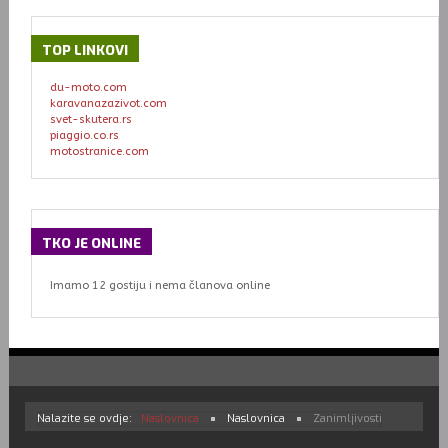
TOP
LINKOVI
du-moto.com
karavanazazivot.com
svet-skutera.rs
piaggio.co.rs
motostranice.com
TKO
JE ONLINE
Imamo 12 gostiju i nema članova online
Nalazite se ovdje:
Naslovnica
Naslovnica
Zanimljivosti