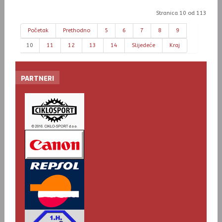
Stranica 10 od 113
Početak
Prethodno
5
6
7
8
9
10
11
12
13
14
Slijedeće
Kraj
PARTNERI