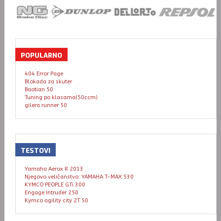
POPULARNO
404 Error Page
Blokada za skuter
Baotian 50
Tuning po klasama(50ccm)
gilera runner 50
TESTOVI
Yamaha Aerox R 2013
Njegovo veličanstvo: YAMAHA T-MAX 530
KYMCO PEOPLE GTi 300
Engage Intruder 250
Kymco agility city 2T 50