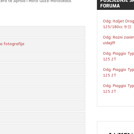
POSLJEDNJE
S
utera te Aprilia i Moto Guzzi motocikala.
FORUMA
Odg: Italjet Dra
125/180cc 🤘🏻
Odg: Razni zaniml
videji!!!
 fotografija
Odg: Piaggio Ty
125 2T
Odg: Piaggio Ty
125 2T
Odg: Piaggio Ty
125 2T