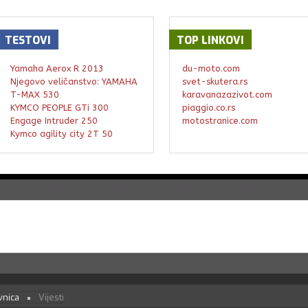
TESTOVI
TOP
LINKOVI
Yamaha Aerox R 2013
du-moto.com
Njegovo veličanstvo: YAMAHA
svet-skutera.rs
T-MAX 530
karavanazazivot.com
KYMCO PEOPLE GTi 300
piaggio.co.rs
Engage Intruder 250
motostranice.com
Kymco agility city 2T 50
vnica
Vijesti