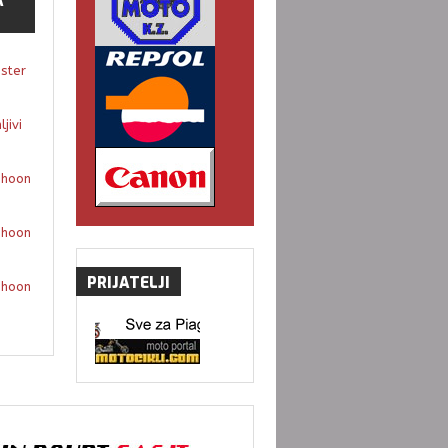
A
gster
jivi
phoon
phoon
PRIJATELJI
phoon