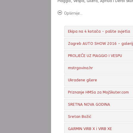
Piaggio, Vespa, Gilera, Aprilia i Derbi sk
Opširnije...
Ekipa na 4 kotača - palite svjetla
Zagreb AUTO SHOW 2016 - galerija
PROLJEĆE UZ PIAGGIO I VESPU
mstrgovina.hr
Ukradene gilere
Priznanje HMSa za MojSkuter.com
SRETNA NOVA GODINA
Sretan Božić
GARMIN VIRB X i VIRB XE