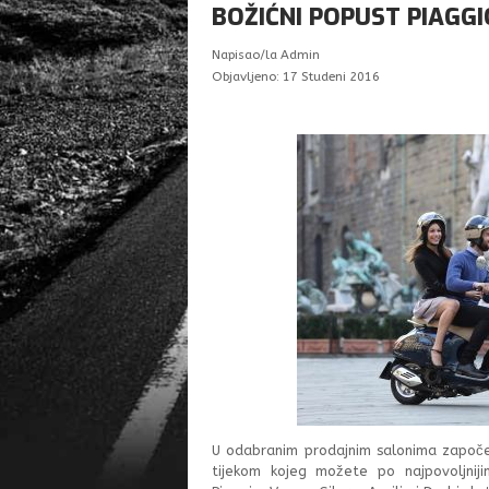
BOŽIĆNI POPUST PIAGG
Napisao/la
Admin
Objavljeno: 17 Studeni 2016
U odabranim prodajnim salonima započeo
tijekom kojeg možete po najpovoljniji