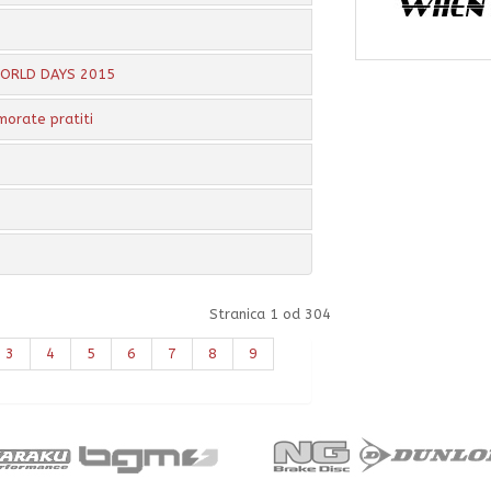
 WORLD DAYS 2015
morate pratiti
Stranica 1 od 304
3
4
5
6
7
8
9