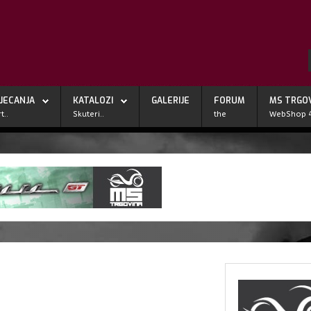
JECANJA
KATALOZI
GALERIJE
FORUM
MS TRGO
t..
Skuteri..
the
WebShop 