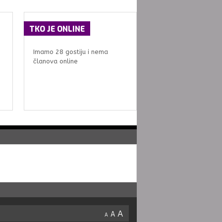
TKO
JE ONLINE
Imamo 28 gostiju i nema
članova online
A
A
A