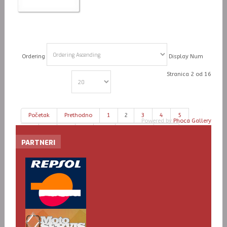
Ordering
Display Num
Stranica 2 od 16
Početak
Prethodno
1
2
3
4
5
Powered by
Phoca Gallery
6
7
8
9
10
Slijedeće
Kraj
PARTNERI