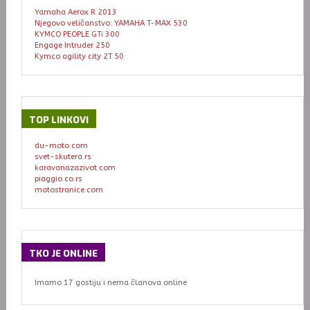
Yamaha Aerox R 2013
Njegovo veličanstvo: YAMAHA T-MAX 530
KYMCO PEOPLE GTi 300
Engage Intruder 250
Kymco agility city 2T 50
TOP
LINKOVI
du-moto.com
svet-skutera.rs
karavanazazivot.com
piaggio.co.rs
motostranice.com
TKO
JE ONLINE
Imamo 17 gostiju i nema članova online