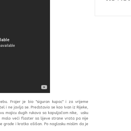
u. Frajer je bio "siguran kupac" i za vrijeme
el i ne javlja se. Predstavio se kao Ivan iz Rijeke,
vu majicu dugih rukava sa kapuljačom nike, usku
, malo veći flaster sa lijeve strane vrata pa nije
e građe i kratko ošišan. Po naglasku mislim da je