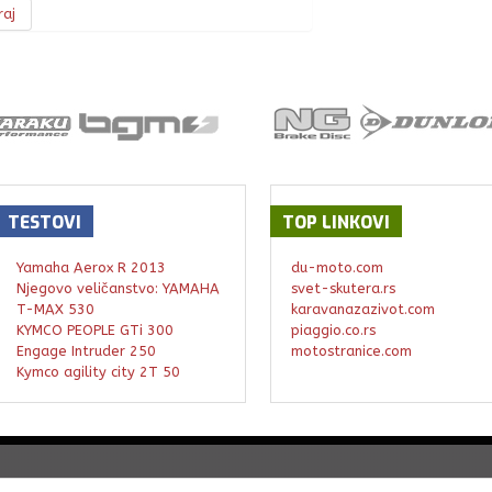
raj
TESTOVI
TOP
LINKOVI
Yamaha Aerox R 2013
du-moto.com
Njegovo veličanstvo: YAMAHA
svet-skutera.rs
T-MAX 530
karavanazazivot.com
KYMCO PEOPLE GTi 300
piaggio.co.rs
Engage Intruder 250
motostranice.com
Kymco agility city 2T 50