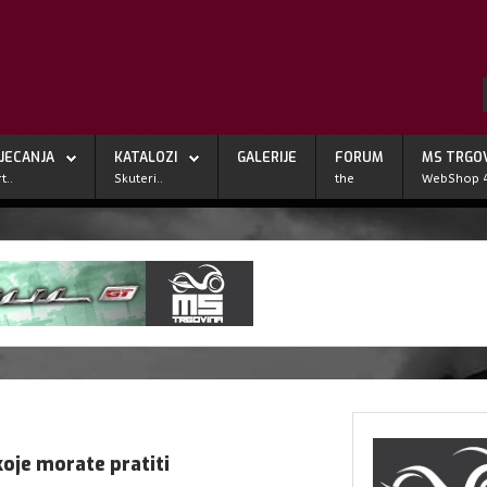
JECANJA
KATALOZI
GALERIJE
FORUM
MS TRGO
t..
Skuteri..
the
WebShop 
koje morate pratiti