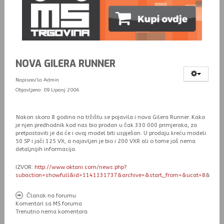
NOVA GILERA RUNNER
Napisao/la
Admin
Objavljeno: 09 Lipanj 2006
Nakon sko
ro 8 godina na tržištu se pojavila i nova Gilera Runner. Kako
je njen predhodnik kod nas bio prodan u čak 330 000 primjeraka, za
pretpostaviti je da će i ovaj model biti uspješan. U prodaju kreću modeli
50 SP i jači 125 VX, a najavljen je bio i 200 VXR ali o tome još nema
detaljnijih informacija.
IZVOR:
http://www.oktani.com/news.php?
subaction=showfull&id=1141131737&archive=&start_from=&ucat=8
&
Članak na forumu
Komentari sa MS foruma
Trenutno nema komentara