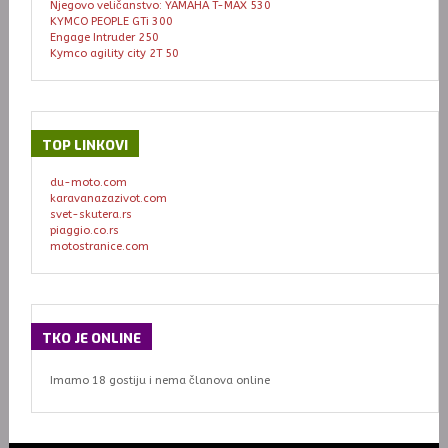
Njegovo veličanstvo: YAMAHA T-MAX 530
KYMCO PEOPLE GTi 300
Engage Intruder 250
Kymco agility city 2T 50
TOP
LINKOVI
du-moto.com
karavanazazivot.com
svet-skutera.rs
piaggio.co.rs
motostranice.com
TKO
JE ONLINE
Imamo 18 gostiju i nema članova online