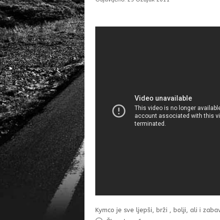
Kymco je sve ljepši, brži , bolji, ali i zabav