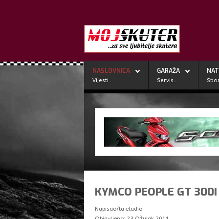
NASLOVNICA
GARAŽA
NAT
Vijesti..
Servis..
Spor
KYMCO PEOPLE GT 300I
Napisao/la
eladio
Objavljeno: 23 Ožujak 2011