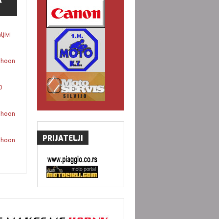
A
jivi
phoon
0
phoon
PRIJATELJI
phoon