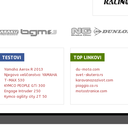
TESTOVI
TOP
LINKOVI
Yamaha Aerox R 2013
du-moto.com
Njegovo veličanstvo: YAMAHA
svet-skutera.rs
T-MAX 530
karavanazazivot.com
KYMCO PEOPLE GTi 300
piaggio.co.rs
Engage Intruder 250
motostranice.com
Kymco agility city 2T 50