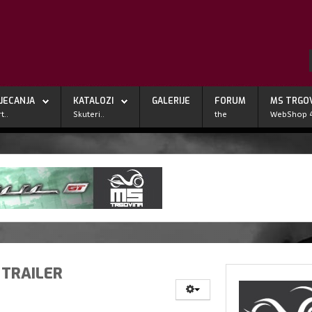
JECANJA
KATALOZI
GALERIJE
FORUM
MS TRGO
t..
Skuteri..
the
WebShop 
 TRAILER