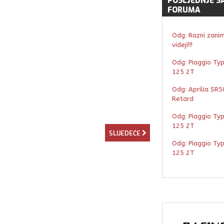
POSLJEDNJE
S
FORUMA
Odg: Razni zaniml
videji!!!
Odg: Piaggio Ty
125 2T
Odg: Aprilia SR5
Retard
Odg: Piaggio Ty
125 2T
SLIJEDEĆE
Odg: Piaggio Ty
125 2T