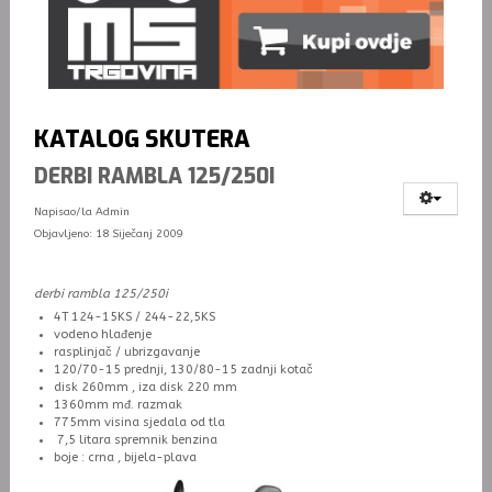
KATALOG SKUTERA
DERBI RAMBLA 125/250I
Napisao/la
Admin
Objavljeno: 18 Siječanj 2009
derbi rambla 125/250i
4T 124-15KS / 244-22,5KS
vodeno hlađenje
rasplinjač / ubrizgavanje
120/70-15 prednji, 130/80-15 zadnji kotač
disk 260mm , iza disk 220 mm
1360mm mđ. razmak
775mm visina sjedala od tla
7,5 litara spremnik benzina
boje : crna , bijela-plava