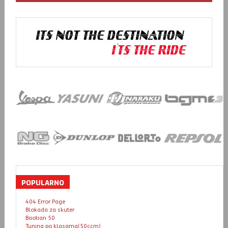
POPULARNO
404 Error Page
Blokada za skuter
Baotian 50
Tuning po klasama(50ccm)