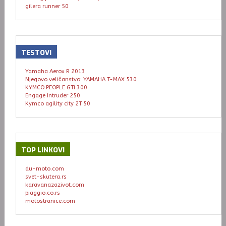
gilera runner 50
TESTOVI
Yamaha Aerox R 2013
Njegovo veličanstvo: YAMAHA T-MAX 530
KYMCO PEOPLE GTi 300
Engage Intruder 250
Kymco agility city 2T 50
TOP
LINKOVI
du-moto.com
svet-skutera.rs
karavanazazivot.com
piaggio.co.rs
motostranice.com