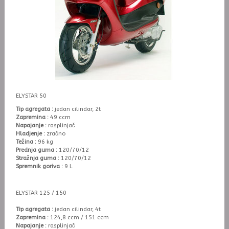
ELYSTAR 50
Tip agregata :
jedan cilindar, 2t
Zapremina :
49 ccm
Napajanje :
rasplinjač
Hladjenje :
zračno
Težina :
96 kg
Prednja guma :
120/70/12
Stražnja guma :
120/70/12
Spremnik goriva :
9 L
ELYSTAR 125 / 150
Tip agregata :
jedan cilindar, 4t
Zapremina :
124,8 ccm / 151 ccm
Napajanje :
rasplinjač