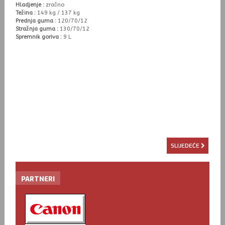
Hladjenje :
zračno
Težina :
149 kg / 137 kg
Prednja guma :
120/70/12
Stražnja guma :
130/70/12
Spremnik goriva :
9 L
SLIJEDEĆE
PARTNERI