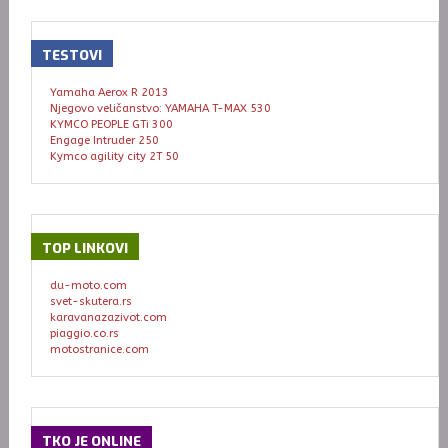
TESTOVI
Yamaha Aerox R 2013
Njegovo veličanstvo: YAMAHA T-MAX 530
KYMCO PEOPLE GTi 300
Engage Intruder 250
Kymco agility city 2T 50
TOP
LINKOVI
du-moto.com
svet-skutera.rs
karavanazazivot.com
piaggio.co.rs
motostranice.com
TKO
JE ONLINE