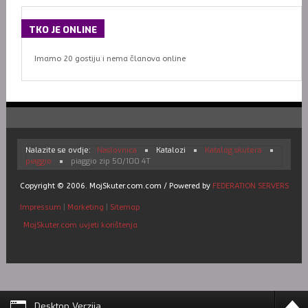
TKO
JE ONLINE
Imamo 20 gostiju i nema članova online
Nalazite se ovdje:
Naslovnica
Katalozi
Katalog skutera
piaggio
piaggio zip 50/100 4T
Copyright © 2006. MojSkuter.com.com / Powered by
FEDERATION SERVERS
Impressum
|
Marketing
|
Sitemap
MojSkuter.com uvjeti korištenja
Desktop Verzija