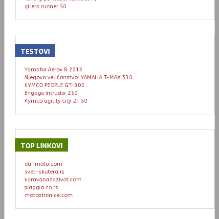
gilera runner 50
TESTOVI
Yamaha Aerox R 2013
Njegovo veličanstvo: YAMAHA T-MAX 530
KYMCO PEOPLE GTi 300
Engage Intruder 250
Kymco agility city 2T 50
TOP
LINKOVI
du-moto.com
svet-skutera.rs
karavanazazivot.com
piaggio.co.rs
motostranice.com