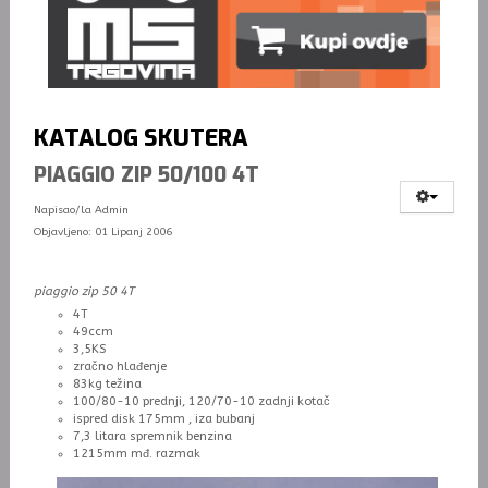
KATALOG SKUTERA
PIAGGIO ZIP 50/100 4T
Napisao/la
Admin
Objavljeno: 01 Lipanj 2006
piaggio zip 50 4T
4T
49ccm
3,5KS
zračno hlađenje
83kg težina
100/80-10 prednji, 120/70-10 zadnji kotač
ispred disk 175mm , iza bubanj
7,3 litara spremnik benzina
1215mm mđ. razmak