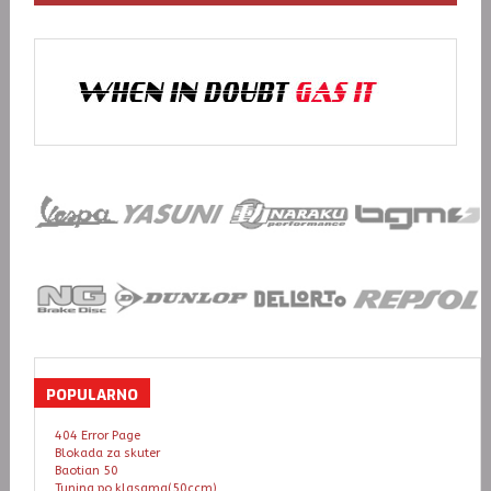
POPULARNO
404 Error Page
Blokada za skuter
Baotian 50
Tuning po klasama(50ccm)