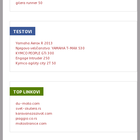
gilera runner 50
TESTOVI
Yamaha Aerox R 2013
Njegovo veličanstvo: YAMAHA T-MAX 530
KYMCO PEOPLE GTi 300
Engage Intruder 250
Kymco agility city 2T 50
TOP
LINKOVI
du-moto.com
svet-skutera.rs
karavanazazivot.com
piaggio.co.rs
motostranice.com