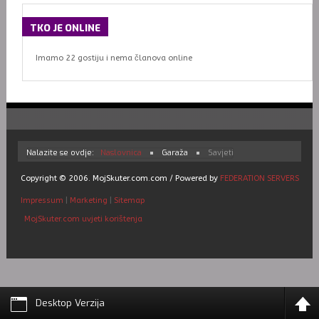
TKO
JE ONLINE
Imamo 22 gostiju i nema članova online
Nalazite se ovdje:
Naslovnica
Garaža
Savjeti
Copyright © 2006. MojSkuter.com.com / Powered by
FEDERATION SERVERS
Impressum
|
Marketing
|
Sitemap
MojSkuter.com uvjeti korištenja
Desktop Verzija