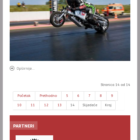
Opširnije...
Stranica 14 od 14
Početak
Prethodno
5
6
7
8
9
10
11
12
13
14
Slijedeće
Kraj
PARTNERI