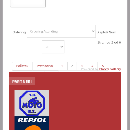
Ordering
Display Num
Stranica 2 od 6
Početak
Prethodno
1
2
3
4
5
Powered by
Phoca Gallery
6
Slijedeće
Kraj
PARTNERI