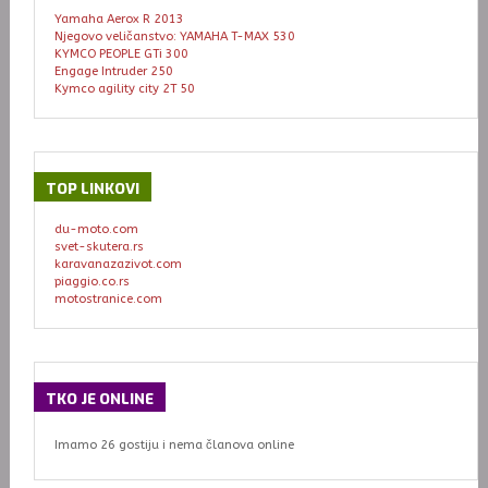
Yamaha Aerox R 2013
Njegovo veličanstvo: YAMAHA T-MAX 530
KYMCO PEOPLE GTi 300
Engage Intruder 250
Kymco agility city 2T 50
TOP
LINKOVI
du-moto.com
svet-skutera.rs
karavanazazivot.com
piaggio.co.rs
motostranice.com
TKO
JE ONLINE
Imamo 26 gostiju i nema članova online